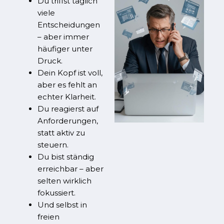
Du triffst täglich
viele
Entscheidungen
– aber immer
häufiger unter
Druck.
Dein Kopf ist voll,
aber es fehlt an
echter Klarheit.
Du reagierst auf
Anforderungen,
statt aktiv zu
steuern.
Du bist ständig
erreichbar – aber
selten wirklich
fokussiert.
Und selbst in
freien