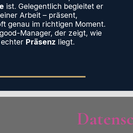
e
ist. Gelegentlich begleitet er
iner Arbeit – präsent,
oft genau im richtigen Moment.
lgood-Manager, der zeigt, wie
n echter
Präsenz
liegt.
Datensc