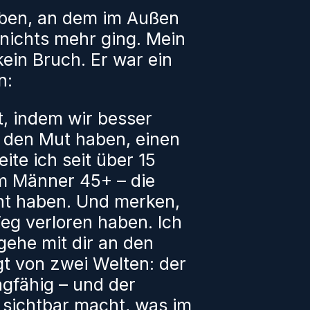
eben, an dem im Außen
n nichts mehr ging. Mein
ein Bruch. Er war ein
n:
, indem wir besser
r den Mut haben, einen
te ich seit über 15
em Männer 45+ – die
cht haben. Und merken,
Weg verloren haben. Ich
gehe mit dir an den
gt von zwei Welten: der
ragfähig – und der
e sichtbar macht, was im