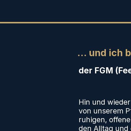
... und ich b
der FGM (Fe
Hin und wiede
von unserem Pf
ruhigen, offenen
den Alltag und 