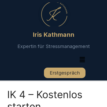
Iris Kathmann
Expertin für Stressmanagement
Erstgespräch
IK 4 – Kostenlos
starten