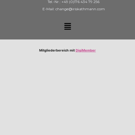
Tel.-Nr.: +49 (0)176 434 79 256
E-Mail: change@iriskathmann.com
Mitgliederbereich mit
DigiMember