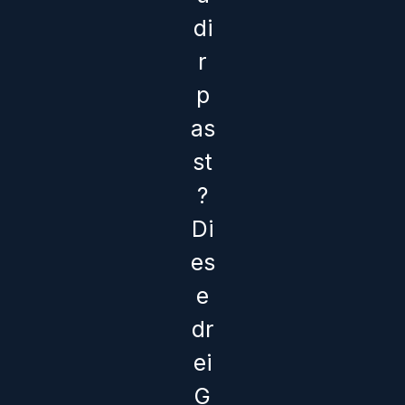
di
r
p
as
st
?
Di
es
e
dr
ei
G