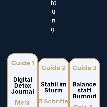
ht
u
n
g.
Guide 1
Guide 2
Guide 3
Digital
Stabil im
Balance
Detox
Sturm
statt
Journal
Burnout
5 Schritte
Mehr