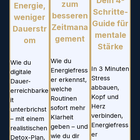
Dein 4-
zum
Energie,
Schritte-
besseren
weniger
Guide für
Zeitmana
Dauerstr
mentale
gement
om
Stärke
Wie du
Wie du
In 3 Minuten
Energiefress
digitale
Stress
er erkennst,
Dauer-
abbauen,
welche
erreichbarke
Kopf und
Routinen
it
Herz
sofort mehr
unterbrichst
verbinden,
Klarheit
– mit einem
Energiefress
geben – und
realistischen
er
wie du dir
Detox-Plan,