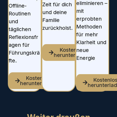
eliminieren –
Zeit für dich
Offline-
mit
und deine
Routinen
erprobten
Familie
und
Methoden
zurückholst.
täglichen
für mehr
Reflexionsfr
Klarheit und
agen für
Kostenlos
neue
Führungskrä
herunterladen
Energie
fte.
Kostenlos
Kostenlo
herunterladen
herunterla