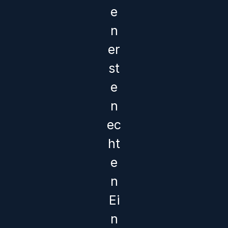
e
n
er
st
e
n
ec
ht
e
n
Ei
n