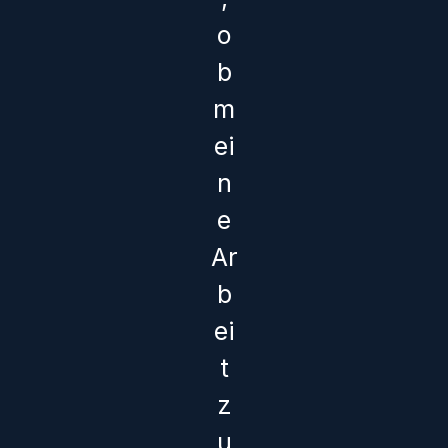
o
b
m
ei
n
e
Ar
b
ei
t
z
u