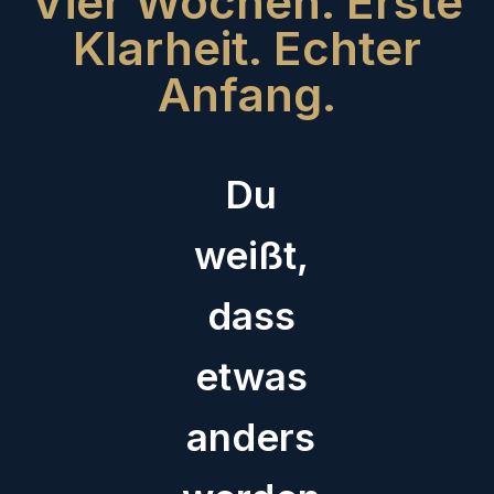
Vier Wochen. Erste
Klarheit. Echter
Anfang.
Du
weißt,
dass
etwas
anders