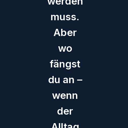
werden
muss.
Aber
wo
fängst
du an –
wenn
der
Alltag